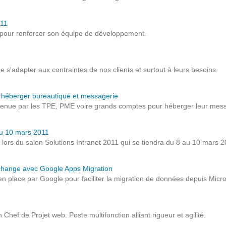
Notre infrastructure DevOps
011
Services d’hébergement
 pour renforcer son équipe de développement.
Politique de sauvegarde
de s'adapter aux contraintes de nos clients et surtout à leurs besoins.
SLA ET GARANTIES DE SERVICES
ur héberger bureautique et messagerie
SOLUTIONS
etenue par les TPE, PME voire grands comptes pour héberger leur messa
Découvrez nos solutions pour le web, la collaboration
 au 10 mars 2011
lors du salon Solutions Intranet 2011 qui se tiendra du 8 au 10 mars 20
ou les applicatifs spécifiques
Exchange avec Google Apps Migration
WEB
n place par Google pour faciliter la migration de données depuis Micr
INTRANET
Chef de Projet web. Poste multifonction alliant rigueur et agilité.
Réseaux Sociaux d'Entreprise - RSE