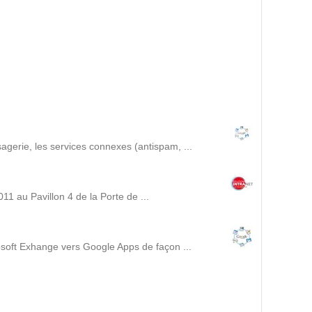
Intranet collectivité
Refonte Web
Serveur de messagerie
TMA Intranet
SSO applicatifs métier
CONTACT
gerie, les services connexes (antispam, ...
Une question ? Nous vous répondrons dans les plus
brefs délais.
11 au Pavillon 4 de la Porte de ...
NOUS TROUVER
osoft Exhange vers Google Apps de façon ...
RECRUTEMENT
ACTU