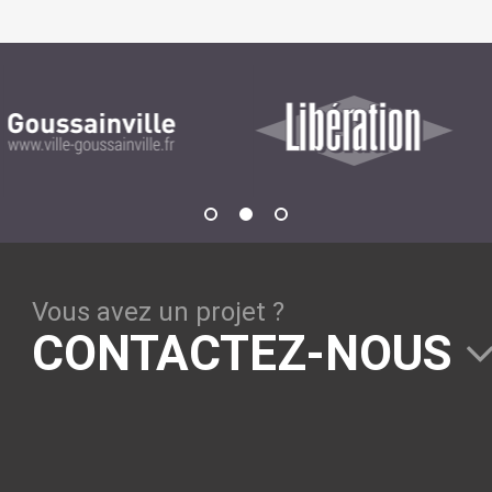
GESTION DE CONTENU
Plone
Zinnia
Wordpress
CLOUD
Chef
Vous avez un projet ?
CloudStack
CONTACTEZ-NOUS
Docker
OpenStack
Puppet
Xen Project