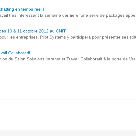
Solutions Collaboratives
atting en temps réel !
avail très intéressant la semaine dernière, une série de packages appel
EMAILING
s des 10 & 11 octobre 2012 au CNIT
our les entreprises. Pilot Systems y participera pour présenter ses sol
GESTION DES TEMPS
ail Collaboratif
on du Salon Solutions Intranet et Travail Collaboratif à la porte de Versa
TECHNOLOGIES
L'expertise technologique de Pilot Systems en
fonction du contexte de votre projet
PYTHON
Le langage Python
Le framework Django
Le serveur d'applications Zope