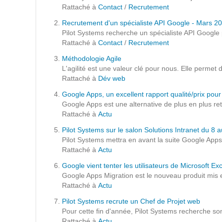
Formations
Rattaché à
Contact
/
Recrutement
Gestion de contenu
Recrutement d'un spécialiste API Google - Mars 2
Pilot Systems recherche un spécialiste API Google
Mobilité
Rattaché à
Contact
/
Recrutement
Webdesign - UX
Méthodologie Agile
L'agilité est une valeur clé pour nous. Elle permet 
Rattaché à
Dév web
DÉMARCHE DEVOPS
Google Apps, un excellent rapport qualité/prix po
Google Apps est une alternative de plus en plus r
MÉTHODOLOGIE AGILE
Rattaché à
Actu
Pilot Systems sur le salon Solutions Intranet du 8
Pilot Systems mettra en avant la suite Google Apps 
TRANSFO DIGITALE
Rattaché à
Actu
Google vient tenter les utilisateurs de Microsoft 
Des méthodes et des outils pour réussir votre
Google Apps Migration est le nouveau produit mis e
transformation digitale
Rattaché à
Actu
Pilot Systems recrute un Chef de Projet web
CONCEPTS
Pour cette fin d'année, Pilot Systems recherche son 
Rattaché à
Actu