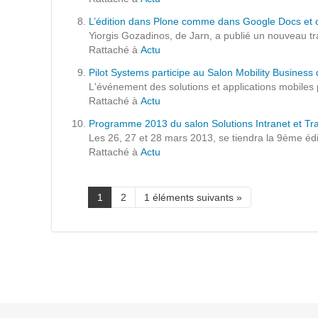
Prestations
L’édition dans Plone comme dans Google Docs et ch
Cas d'usages
Yiorgis Gozadinos, de Jarn, a publié un nouveau tr
Rattaché à
Actu
Pilot Systems participe au Salon Mobility Busines
CLOUD BROKER
L'événement des solutions et applications mobiles p
Rattaché à
Actu
Business model
Programme 2013 du salon Solutions Intranet et Trav
Cloud broker
Les 26, 27 et 28 mars 2013, se tiendra la 9ème éditi
Rattaché à
Actu
Prestations
Pour Qui ?
Workshop Cloud
1
2
1 éléments suivants »
Virtualisation
Support et Assistance
Migration
Formation