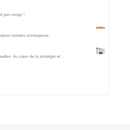
Suivez ici les focus de Pilot Systems sur les
actualités du monde numérique.
é jarn.xmpp *.
ACTU CLOUD
utions mobiles d'entreprise.
ACTU TRANSFORMATION DIGITALE
illes. Au cœur de la stratégie et ...
ACTU PILOT SYSTEMS
ACTU COMMUNAUTÉ
EVÉNEMENTS