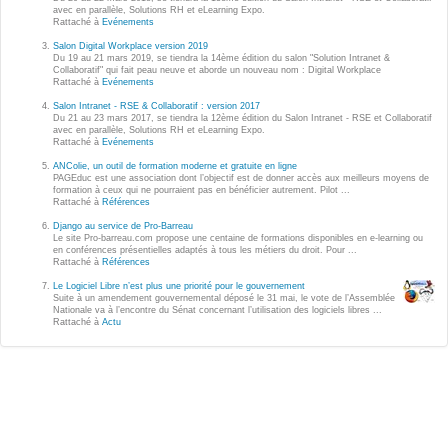
Wordpress
avec en parallèle, Solutions RH et eLearning Expo.
Rattaché à
Evénements
Webdesign - UX
Salon Digital Workplace version 2019
Du 19 au 21 mars 2019, se tiendra la 14ème édition du salon "Solution Intranet &
Collaboratif" qui fait peau neuve et aborde un nouveau nom : Digital Workplace
CLOUD
Rattaché à
Evénements
DÉMARCHE DEVOPS
Salon Intranet - RSE & Collaboratif : version 2017
Chef
Du 21 au 23 mars 2017, se tiendra la 12ème édition du Salon Intranet - RSE et Collaboratif
MÉTHODOLOGIE AGILE
avec en parallèle, Solutions RH et eLearning Expo.
CloudStack
Rattaché à
Evénements
ANColie, un outil de formation moderne et gratuite en ligne
Docker
PAGEduc est une association dont l’objectif est de donner accès aux meilleurs moyens de
TRANSFO DIGITALE
formation à ceux qui ne pourraient pas en bénéficier autrement. Pilot ...
OpenStack
Rattaché à
Références
CONCEPTS
Django au service de Pro-Barreau
Puppet
Le site Pro-barreau.com propose une centaine de formations disponibles en e-learning ou
en conférences présentielles adaptés à tous les métiers du droit. Pour ...
Xen Project
Rattaché à
Références
Prestations
Le Logiciel Libre n’est plus une priorité pour le gouvernement
Cas d'usages
Suite à un amendement gouvernemental déposé le 31 mai, le vote de l’Assemblée
Nationale va à l’encontre du Sénat concernant l’utilisation des logiciels libres ...
Rattaché à
Actu
RÉFÉRENCES
CLOUD BROKER
Application collaborative
eSanté
Business model
Dév Django eCommerce
Cloud broker