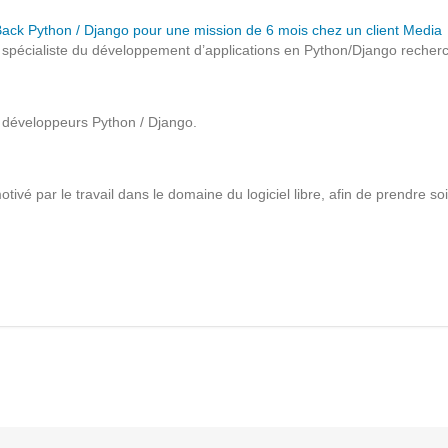
Solutions Collaboratives
Back Python / Django pour une mission de 6 mois chez un client Media
 spécialiste du développement d’applications en Python/Django recher
EMAILING
x développeurs Python / Django.
GESTION DES TEMPS
ivé par le travail dans le domaine du logiciel libre, afin de prendre so
TECHNOLOGIES
L'expertise technologique de Pilot Systems en
fonction du contexte de votre projet
PYTHON
Le langage Python
Le framework Django
Le serveur d'applications Zope