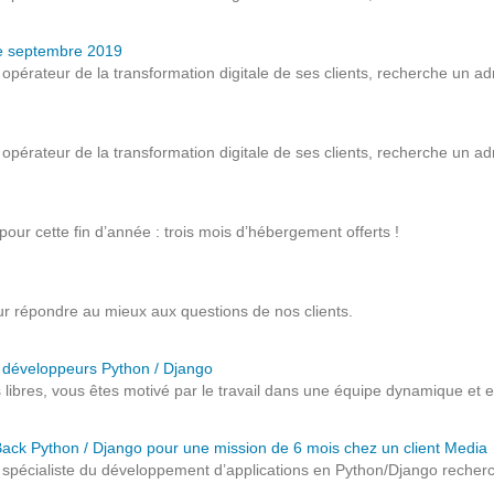
Notre infrastructure DevOps
ée septembre 2019
Services d’hébergement
pérateur de la transformation digitale de ses clients, recherche un ad
Politique de sauvegarde
opérateur de la transformation digitale de ses clients, recherche un ad
SLA ET GARANTIES DE SERVICES
SOLUTIONS
 pour cette fin d’année : trois mois d’hébergement offerts !
Découvrez nos solutions pour le web, la collaboration
 répondre au mieux aux questions de nos clients.
ou les applicatifs spécifiques
x développeurs Python / Django
WEB
s libres, vous êtes motivé par le travail dans une équipe dynamique et e
INTRANET
Back Python / Django pour une mission de 6 mois chez un client Media
 spécialiste du développement d’applications en Python/Django recher
Réseaux Sociaux d'Entreprise - RSE