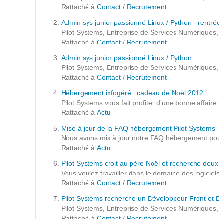
Formations
Rattaché à
Contact
/
Recrutement
Gestion de contenu
Admin sys junior passionné Linux / Python - rentr
Pilot Systems, Entreprise de Services Numériques, o
Mobilité
Rattaché à
Contact
/
Recrutement
Webdesign - UX
Admin sys junior passionné Linux / Python
Pilot Systems, Entreprise de Services Numériques, 
Rattaché à
Contact
/
Recrutement
DÉMARCHE DEVOPS
Hébergement infogéré : cadeau de Noël 2012
Pilot Systems vous fait profiter d’une bonne affaire
MÉTHODOLOGIE AGILE
Rattaché à
Actu
Mise à jour de la FAQ hébergement Pilot Systems
Nous avons mis à jour notre FAQ hébergement pour
TRANSFO DIGITALE
Rattaché à
Actu
Pilot Systems croit au père Noël et recherche deu
Des méthodes et des outils pour réussir votre
Vous voulez travailler dans le domaine des logiciel
transformation digitale
Rattaché à
Contact
/
Recrutement
Pilot Systems recherche un Développeur Front et 
CONCEPTS
Pilot Systems, Entreprise de Services Numériques,
Rattaché à
Contact
/
Recrutement