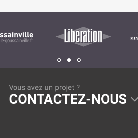
GESTION DE CONTENU
Plone
Zinnia
Wordpress
CLOUD
Chef
Vous avez un projet ?
CloudStack
CONTACTEZ-NOUS
Docker
OpenStack
Puppet
Xen Project