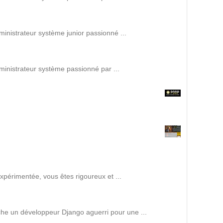
Intranet collectivité
Refonte Web
Serveur de messagerie
ministrateur système junior passionné ...
TMA Intranet
SSO applicatifs métier
ministrateur système passionné par ...
CONTACT
Une question ? Nous vous répondrons dans les plus
brefs délais.
NOUS TROUVER
xpérimentée, vous êtes rigoureux et ...
RECRUTEMENT
ACTU
che un développeur Django aguerri pour une ...