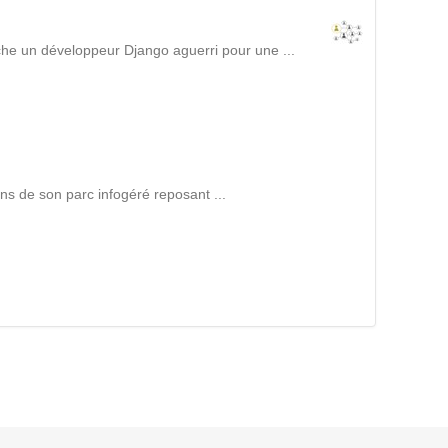
Suivez ici les focus de Pilot Systems sur les
actualités du monde numérique.
che un développeur Django aguerri pour une ...
ACTU CLOUD
ACTU TRANSFORMATION DIGITALE
ins de son parc infogéré reposant ...
ACTU PILOT SYSTEMS
ACTU COMMUNAUTÉ
EVÉNEMENTS