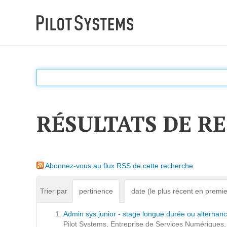
DÉV WEB
Accompagnement personnalisé pour choisir &
déployer des solutions web adaptées à vos projets
RÉSULTATS DE R
PRESTATIONS
Audit
Abonnez-vous au flux RSS de cette recherche
Expression de besoins
Développement d'applications
Trier par
pertinence
date (le plus récent en premie
Optimisations et tunning
Admin sys junior - stage longue durée ou alternan
Support et Assistance
Pilot Systems, Entreprise de Services Numériques, 