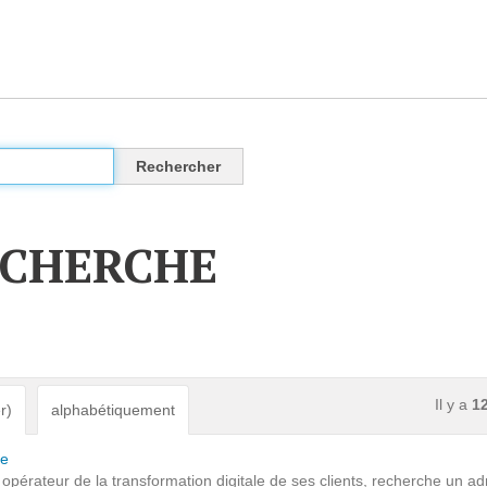
CLOUD
Des solutions Cloud alliant sécurité, évolution et
pérennité
ECHERCHE
VOTRE CLOUD PRIVÉ INFOGÉRÉ
L’OFFRE CLOUD INFOGÉRÉ
TARIFS D'HÉBERGEMENT
Il y a
1
r)
alphabétiquement
INFRASTRUCTURE D'HÉBERGEMENT
ce
opérateur de la transformation digitale de ses clients, recherche un ad