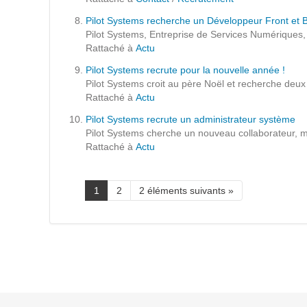
Prestations
Pilot Systems recherche un Développeur Front et 
Cas d'usages
Pilot Systems, Entreprise de Services Numériques,
Rattaché à
Actu
Pilot Systems recrute pour la nouvelle année !
CLOUD BROKER
Pilot Systems croit au père Noël et recherche deu
Rattaché à
Actu
Business model
Pilot Systems recrute un administrateur système
Cloud broker
Pilot Systems cherche un nouveau collaborateur, mot
Rattaché à
Actu
Prestations
Pour Qui ?
Workshop Cloud
1
2
2 éléments suivants »
Virtualisation
Support et Assistance
Migration
Formation