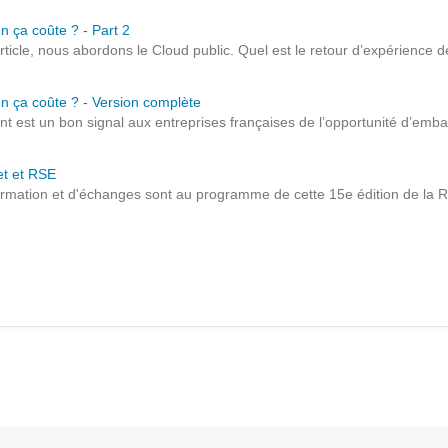
Solutions Collaboratives
n ça coûte ? - Part 2
icle, nous abordons le Cloud public. Quel est le retour d’expérience d
EMAILING
en ça coûte ? - Version complète
est un bon signal aux entreprises françaises de l’opportunité d’embarq
GESTION DES TEMPS
et et RSE
rmation et d'échanges sont au programme de cette 15e édition de la R
TECHNOLOGIES
L'expertise technologique de Pilot Systems en
fonction du contexte de votre projet
PYTHON
Le langage Python
Le framework Django
Le serveur d'applications Zope