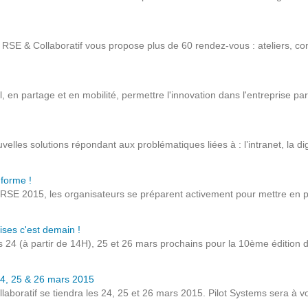
Notre infrastructure DevOps
Services d’hébergement
 - RSE & Collaboratif vous propose plus de 60 rendez-vous : ateliers, co
Politique de sauvegarde
el, en partage et en mobilité, permettre l'innovation dans l'entreprise pa
SLA ET GARANTIES DE SERVICES
SOLUTIONS
elles solutions répondant aux problématiques liées à : l’intranet, la dig
Découvrez nos solutions pour le web, la collaboration
 forme !
 RSE 2015, les organisateurs se préparent activement pour mettre en p
ou les applicatifs spécifiques
ises c'est demain !
WEB
s 24 (à partir de 14H), 25 et 26 mars prochains pour la 10ème édition 
INTRANET
s 24, 25 & 26 mars 2015
laboratif se tiendra les 24, 25 et 26 mars 2015. Pilot Systems sera à v
Réseaux Sociaux d'Entreprise - RSE