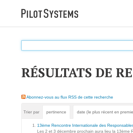
DÉV WEB
Accompagnement personnalisé pour choisir &
déployer des solutions web adaptées à vos projets
RÉSULTATS DE R
PRESTATIONS
Audit
Abonnez-vous au flux RSS de cette recherche
Expression de besoins
Développement d'applications
Trier par
pertinence
date (le plus récent en premie
Optimisations et tunning
13ème Rencontre Internationale des Responsables
Support et Assistance
Les 2 et 3 décembre prochain aura lieu la 13ème R