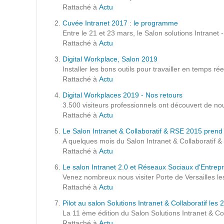
Formations
Rattaché à
Actu
Gestion de contenu
Cuvée Intranet 2017 : le programme
Entre le 21 et 23 mars, le Salon solutions Intranet
Mobilité
Rattaché à
Actu
Webdesign - UX
Digital Workplace, Salon 2019
Installer les bons outils pour travailler en temps ré
Rattaché à
Actu
DÉMARCHE DEVOPS
Digital Workplaces 2019 - Nos retours
3.500 visiteurs professionnels ont découvert de nouv
MÉTHODOLOGIE AGILE
Rattaché à
Actu
Le Salon Intranet & Collaboratif & RSE 2015 prend
A quelques mois du Salon Intranet & Collaboratif &
TRANSFO DIGITALE
Rattaché à
Actu
Le salon Intranet 2.0 et Réseaux Sociaux d'Entrepr
Des méthodes et des outils pour réussir votre
Venez nombreux nous visiter Porte de Versailles le
transformation digitale
Rattaché à
Actu
Pilot au salon Solutions Intranet & Collaboratif le
CONCEPTS
La 11 ème édition du Salon Solutions Intranet & Col
Rattaché à
Actu