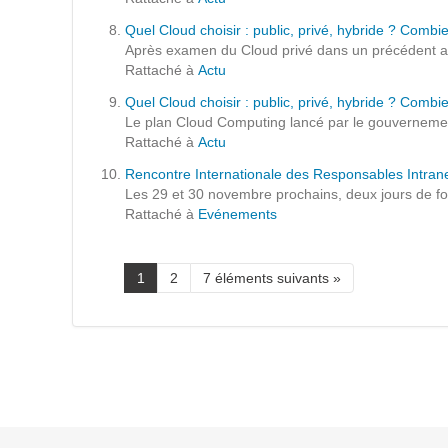
Prestations
Quel Cloud choisir : public, privé, hybride ? Combie
Cas d'usages
Après examen du Cloud privé dans un précédent art
Rattaché à
Actu
Quel Cloud choisir : public, privé, hybride ? Combi
CLOUD BROKER
Le plan Cloud Computing lancé par le gouvernement 
Rattaché à
Actu
Business model
Rencontre Internationale des Responsables Intran
Cloud broker
Les 29 et 30 novembre prochains, deux jours de fo
Rattaché à
Evénements
Prestations
Pour Qui ?
Workshop Cloud
1
2
7 éléments suivants »
Virtualisation
Support et Assistance
Migration
Formation