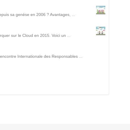
Suivez ici les focus de Pilot Systems sur les
actualités du monde numérique.
epuis sa genèse en 2006 ? Avantages, ...
ACTU CLOUD
uer sur le Cloud en 2015. Voici un ...
ACTU TRANSFORMATION DIGITALE
encontre Internationale des Responsables ...
ACTU PILOT SYSTEMS
ACTU COMMUNAUTÉ
EVÉNEMENTS