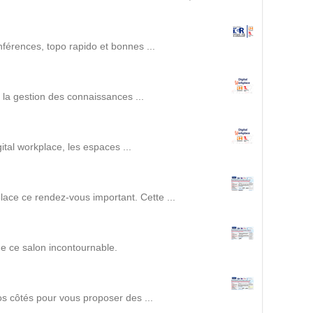
Intranet collectivité
Refonte Web
Serveur de messagerie
nférences, topo rapido et bonnes ...
TMA Intranet
SSO applicatifs métier
r la gestion des connaissances ...
CONTACT
ital workplace, les espaces ...
Une question ? Nous vous répondrons dans les plus
brefs délais.
lace ce rendez-vous important. Cette ...
NOUS TROUVER
de ce salon incontournable.
RECRUTEMENT
ACTU
os côtés pour vous proposer des ...