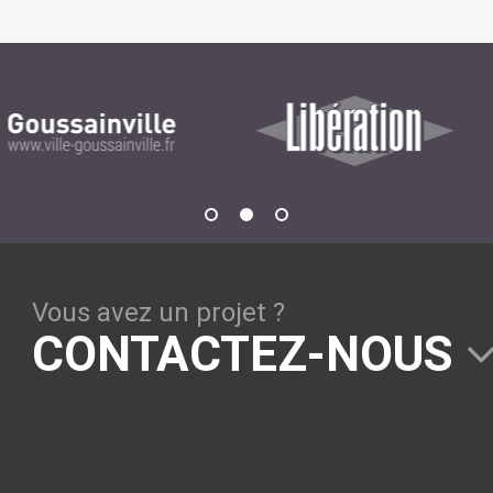
GESTION DE CONTENU
Plone
Zinnia
Wordpress
CLOUD
Chef
Vous avez un projet ?
CloudStack
CONTACTEZ-NOUS
Docker
OpenStack
Puppet
Xen Project