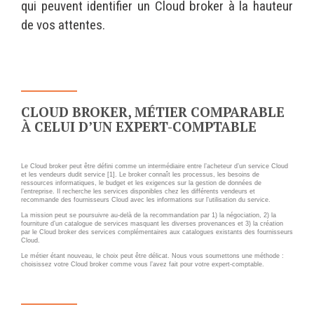
qui peuvent identifier un Cloud broker à la hauteur
Wordpress
Webdesign - UX
de vos attentes.
CLOUD
DÉMARCHE DEVOPS
Chef
MÉTHODOLOGIE AGILE
CloudStack
CLOUD BROKER, MÉTIER COMPARABLE
Docker
À CELUI D’UN EXPERT-COMPTABLE
TRANSFO DIGITALE
OpenStack
CONCEPTS
Puppet
Le Cloud broker peut être défini comme un intermédiaire entre l’acheteur d’un service Cloud
et les vendeurs dudit service [1]. Le broker connaît les processus, les besoins de
Xen Project
ressources informatiques, le budget et les exigences sur la gestion de données de
Prestations
l’entreprise. Il recherche les services disponibles chez les différents vendeurs et
recommande des fournisseurs Cloud avec les informations sur l’utilisation du service.
Cas d'usages
La mission peut se poursuivre au-delà de la recommandation par 1) la négociation, 2) la
fourniture d’un catalogue de services masquant les diverses provenances et 3) la création
par le Cloud broker des services complémentaires aux catalogues existants des fournisseurs
RÉFÉRENCES
Cloud.
CLOUD BROKER
Le métier étant nouveau, le choix peut être délicat. Nous vous soumettons une méthode :
Application collaborative
choisissez votre Cloud broker comme vous l’avez fait pour votre expert-comptable.
eSanté
Business model
Dév Django eCommerce
Cloud broker