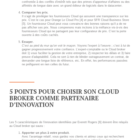
INFRASTRUCTURE
confrontée à des conflits d’intérêt tels que des primes d’apporteur d’affaires ou des
affinités de longue date avec un grand éditeur de logiciels dans le datacenter.
RECRUTEMENT
D'HÉBERGEMENT
Comparer les prix.
Il s’agit de privilégier les fournisseurs Cloud qui assurent une transparence sur les
Notre infrastructure DevOps
prix. C’est le cas pour Orange Le Cloud Pro [4] et pour SFR Cloud Business Store
ACTU
[5]. Un fournisseur Cloud peut vous convaincre des bonnes raisons qu’il a de ne
pas afficher ses prix. Nous comprenons mais incitons à la méfiance vis-à-vis des
Services d’hébergement
fournisseurs Cloud qui ne partagent pas leur configurateur de prix. C’est la porte
ouverte à des coûts cachés.
ACTU CLOUD
Politique de sauvegarde
Essayer
.
C’est au pied du mur qu’on voit le maçon
. Voyons l’expert à l’oeuvre ; c’est à lui de
ACTU TRANSFORMATION
gagner progressivement votre confiance. L’expert-comptable ou le Cloud broker
doit 1) vous faciliter la gestion de votre entreprise, 2) respecter les délais et 3) faire
DIGITALE
preuve d’adaptabilité. Cela ne sert à rien de blinder outrageusement un contrat, de
SLA ET GARANTIES DE
demander une longue liste de référence, etc. En effet, les performances passées
SERVICES
ne préfigurent en rien celles du futur.
ACTU PILOT SYSTEMS
ACTU COMMUNAUTÉ
SOLUTIONS
5 POINTS POUR CHOISIR SON CLOUD
WEB
BROKER COMME PARTENAIRE
EVÉNEMENTS
D’INNOVATION
INTRANET
Réseaux Sociaux d'Entreprise
Les 5 caractéristiques de l’innovation identifiées par Everett Rogers [6] doivent être relayés
- RSE
au Cloud broker qui saura :
Apporter un plus à votre produit.
Solutions Collaboratives
Avec l’avantage relatif, vous gardez vos clients et attirez ceux qui recherchent