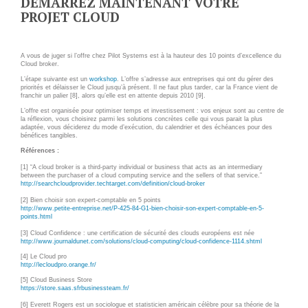
DÉMARREZ MAINTENANT VOTRE
PROJET CLOUD
A vous de juger si l’offre chez Pilot Systems est à la hauteur des 10 points d’excellence du
Cloud broker.
L’étape suivante est un
workshop
. L’offre s’adresse aux entreprises qui ont du gérer des
priorités et délaisser le Cloud jusqu’à présent. Il ne faut plus tarder, car la France vient de
franchir un palier [8], alors qu’elle est en attente depuis 2010 [9].
L’offre est organisée pour optimiser temps et investissement : vos enjeux sont au centre de
la réflexion, vous choisirez parmi les solutions concrètes celle qui vous parait la plus
adaptée, vous déciderez du mode d’exécution, du calendrier et des échéances pour des
bénéfices tangibles.
Références :
[1] “A cloud broker is a third-party individual or business that acts as an intermediary
between the purchaser of a cloud computing service and the sellers of that service.”
http://searchcloudprovider.techtarget.com/definition/cloud-broker
[2] Bien choisir son expert-comptable en 5 points
http://www.petite-entreprise.net/P-425-84-G1-bien-choisir-son-expert-comptable-en-5-
points.html
[3] Cloud Confidence : une certification de sécurité des clouds européens est née
http://www.journaldunet.com/solutions/cloud-computing/cloud-confidence-1114.shtml
[4] Le Cloud pro
http://lecloudpro.orange.fr/
[5] Cloud Business Store
https://store.saas.sfrbusinessteam.fr/
[6]
Everett Rogers
est un
sociologue
et statisticien américain célèbre pour sa théorie de la