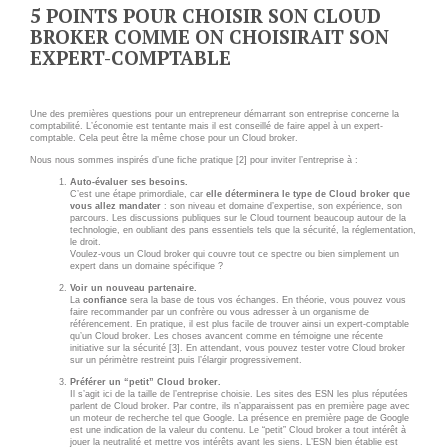
Applications métier
Prestations
5 POINTS POUR CHOISIR SON CLOUD
BROKER COMME ON CHOISIRAIT SON
Dév Django social
Pour Qui ?
EXPERT-COMPTABLE
Intranet métier
Workshop Cloud
TMA Plone
Virtualisation
Une des premières questions pour un entrepreneur démarrant son entreprise concerne la
Dév Django SI
comptabilité. L’économie est tentante mais il est conseillé de faire appel à un expert-
Support et Assistance
comptable. Cela peut être la même chose pour un Cloud broker.
Nouveau site Web
Migration
Nous nous sommes inspirés d’une fiche pratique [2] pour inviter l’entreprise à :
Auto-évaluer ses besoins.
Externalisation Cloud
Formation
C’est une étape primordiale, car
elle déterminera le type de Cloud broker que
vous allez mandater
: son niveau et domaine d’expertise, son expérience, son
Intranet collectivité
parcours. Les discussions publiques sur le Cloud tournent beaucoup autour de la
technologie, en oubliant des pans essentiels tels que la sécurité, la réglementation,
le droit.
Refonte Web
Voulez-vous un Cloud broker qui couvre tout ce spectre ou bien simplement un
CLOUD
expert dans un domaine spécifique ?
Serveur de messagerie
Voir un nouveau partenaire.
La
confiance
sera la base de tous vos échanges
.
En théorie, vous pouvez vous
TMA Intranet
VOTRE CLOUD PRIVÉ
faire recommander par un confrère ou vous adresser à un organisme de
référencement. En pratique, il est plus facile de trouver ainsi un expert-comptable
INFOGÉRÉ
SSO applicatifs métier
qu’un Cloud broker. Les choses avancent comme en témoigne une récente
initiative sur la sécurité [3]. En attendant, vous pouvez tester votre Cloud broker
sur un périmètre restreint puis l’élargir progressivement.
L’OFFRE CLOUD INFOGÉRÉ
Préférer un “petit” Cloud broker.
CONTACT
Il s’agit ici de la taille de l’entreprise choisie. Les sites des ESN les plus réputées
parlent de Cloud broker. Par contre, ils n’apparaissent pas en première page avec
TARIFS D'HÉBERGEMENT
un moteur de recherche tel que Google. La présence en première page de Google
NOUS TROUVER
est une indication de la valeur du contenu. Le “petit” Cloud broker a tout intérêt à
jouer la neutralité et mettre vos intérêts avant les siens. L’ESN bien établie est