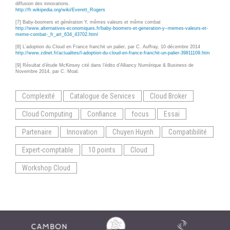
diffusion des
innovations
.
http://fr.wikipedia.org/wiki/Everett_Rogers
[7] Baby-boomers et génération Y, mêmes valeurs et même combat
http://www.alternatives-economiques.fr/baby-boomers-et-generation-y--memes-valeurs-et-
meme-combat-_fr_art_634_43702.html
[8] L’adoption du Cloud en France franchit un palier, par C. Auffray, 10 décembre 2014
http://www.zdnet.fr/actualites/l-adoption-du-cloud-en-france-franchit-un-palier-39811109.htm
[9] Résultat d’étude McKinsey cité dans l’édito d’Alliancy Numérique & Business de
Novembre 2014, par C. Moal.
Complexité
Catalogue de Services
Cloud Broker
Cloud Computing
Confiance
focus
Essai
Partenaire
Innovation
Chuyen Huynh
Compatibilité
Expert-comptable
10 points
Cloud
Workshop Cloud