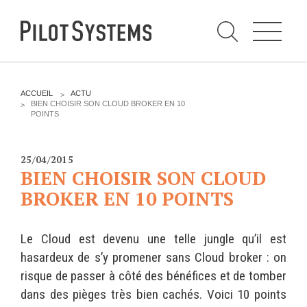
N
a
v
i
g
a
t
i
C
o
h
n
e
DÉV WEB
TECHNOLOGIES
r
V
ACCUEIL
ACTU
c
O
BIEN CHOISIR SON CLOUD BROKER EN 10
h
U
POINTS
e
PRESTATIONS
PYTHON
S
r
p
Ê
a
T
Audit
Le langage Python
r
E
25/04/2015
S
Expression de besoins
Le framework Django
BIEN CHOISIR SON CLOUD
I
C
Développement
Le serveur d'applications
BROKER EN 10 POINTS
I
d'applications
Zope
:
Optimisations et tunning
Le Cloud est devenu une telle jungle qu’il est
Support et Assistance
GESTION DE CONTENU
hasardeux de s’y promener sans Cloud broker : on
Formations
Plone
risque de passer à côté des bénéfices et de tomber
Gestion de contenu
dans des pièges très bien cachés. Voici 10 points
Zinnia
Mobilité