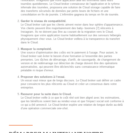
l’innovation. Imaginons que votre application aide les infirmières dans leurs
tournées quotidiennes. Le Cloud broker connaisseur de l’application et le rythme
infernale des tournées, proposera une solution de
Cloud storage
capable de faire
des transferts sécurisés de données par petits bouts de fichiers et une
EMAILING
consolidation en fin de journée. L’infirmière gagnera du temps en fin de tournée.
Garder le niveau de compatibilité.
Le Cloud broker sait que les clients aiment rester dans leur sphère d’appartenance.
GESTION DES TEMPS
Vos clients peuvent être majoritairement des baby- boomers [7] réticents à
Instagram. Ils ne doivent pas être au courant de la migration vers le Cloud.
Imaginons que votre application tourne habituellement sur des serveurs hébergés
physiquement chez vous. Le Cloud broker veillera à la transparence du transfert
dans le Cloud.
Masquer la complexité.
Une source d’optimisation des coûts est le paiement à l’usage. Pour autant, le
Cloud broker sait éviter le besoin d’une formation à l’ensemble des parties
prenantes. Les tâches de démarrage, d’arrêt, de sauvegarde, de changement de
version et de redémarrage sur détection de charge doivent être des opérations
automatisées, qui peuvent être déclenchés sans connaissance informatique
préalable ni risque d’erreur.
Proposer des solutions à l’essai.
Un essai vaut mieux que de longs discours. Le Cloud broker sait définir un cadre
pour convaincre les plus réticents au Cloud et créer un consensus dans votre
entreprise.
Rassurer pour la suite dans le Cloud.
Le Cloud broker veille à ce que le coût réel soit bien aligné avec les estimations,
que les bénéfices soient bien au rendez-vous et que l’impact social soit conforme à
ce qui a été annoncé. Le Cloud broker espère une relation de longue durée au-delà
d’une opération commerciale
one-shot
.