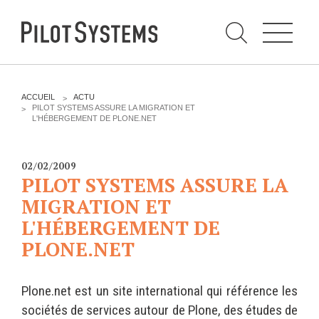
N
a
v
i
g
a
t
i
C
o
h
n
e
DÉV WEB
TECHNOLOGIES
r
V
ACCUEIL
ACTU
c
O
PILOT SYSTEMS ASSURE LA MIGRATION ET
h
U
L'HÉBERGEMENT DE PLONE.NET
e
PRESTATIONS
PYTHON
S
r
p
Ê
a
T
Audit
Le langage Python
r
E
02/02/2009
S
Expression de besoins
Le framework Django
PILOT SYSTEMS ASSURE LA
I
C
Développement
Le serveur d'applications
MIGRATION ET
I
d'applications
Zope
L'HÉBERGEMENT DE
:
Optimisations et tunning
PLONE.NET
Support et Assistance
GESTION DE CONTENU
Formations
Plone
Plone.net est un site international qui référence les
Gestion de contenu
Zinnia
sociétés de services autour de Plone, des études de
Mobilité