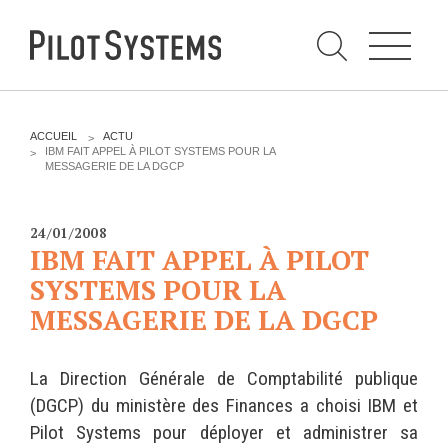
N
a
v
i
g
a
t
i
C
o
h
n
e
DÉV WEB
TECHNOLOGIES
r
V
ACCUEIL
ACTU
c
O
IBM FAIT APPEL À PILOT SYSTEMS POUR LA
h
U
MESSAGERIE DE LA DGCP
e
PRESTATIONS
PYTHON
S
r
p
Ê
a
T
Audit
Le langage Python
r
E
24/01/2008
S
Expression de besoins
Le framework Django
IBM FAIT APPEL À PILOT
I
C
Développement
Le serveur d'applications
SYSTEMS POUR LA
I
d'applications
Zope
MESSAGERIE DE LA DGCP
:
Optimisations et tunning
Support et Assistance
GESTION DE CONTENU
La Direction Générale de Comptabilité publique
Formations
Plone
(DGCP) du ministère des Finances a choisi IBM et
Gestion de contenu
Zinnia
Pilot Systems pour déployer et administrer sa
Mobilité