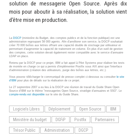
solution de messagerie Open Source. Après dix
Wordpress
Webdesign - UX
mois pour aboutir à sa réalisation, la solution vient
d'être mise en production.
CLOUD
DÉMARCHE DEVOPS
Chef
La
DGCP
(ministère du Budget, des comptes publics et de la fonction publique) est une
MÉTHODOLOGIE AGILE
administration regroupant 58 000 agents. Afin d'améliorer son service, la DGCP souhaitait
CloudStack
créer 70 000 boîtes aux lettres offrant une capacité double de stockage par utilisateur et
permettant d'augmenter la capacité de traitement en volume. En plus d'un outil de gestion
Docker
des comptes, cette solution devait également rester compatible avec le service d'annuaire
TRANSFO DIGITALE
LDAP en place.
OpenStack
Retenu par la DGCP pour ce projet, IBM a fait appel à Pilot Systems pour réaliser les tests
de montée en charge ce qui a permis d'implémenter Postfix sous AIX ainsi que l'interface
CONCEPTS
Puppet
d'administration (création des utilisateurs, purge des boîtes aux lettres, etc.).
Vous pouvez télécharger le communiqué de presse complet ci-dessous ou consulter
le site
Xen Project
Prestations
d'IBM
pour plus de détails sur la réalisation de ce projet.
Le 27 septembre 2007 a eu lieu à la DGCP une réunion de travail du Guide Share Open
Cas d'usages
Source d'IBM sur le thème "messageries Open Source, stratégie d'annuaires et SSO". Le
compte-rendu est disponible
sur le site du Guide Share.
RÉFÉRENCES
Logiciels Libres
Déploiement
Open Source
IBM
CLOUD BROKER
Application collaborative
Ministère du budget
DGFiP
Postfix
Partenaires
eSanté
Business model
Dév Django eCommerce
Cloud broker
Trésor Public
Administration
DGCP