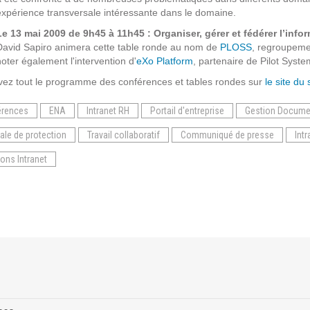
Solutions Collaboratives
expérience transversale intéressante dans le domaine.
Le 13 mai 2009 de 9h45 à 11h45 : Organiser, gérer et fédérer l’info
David Sapiro animera cette table ronde au nom de
PLOSS
, regroupemen
EMAILING
noter également l'intervention d'
eXo Platform
, partenaire de Pilot Syste
vez tout le programme des conférences et tables rondes sur
le site du
GESTION DES TEMPS
érences
ENA
Intranet RH
Portail d'entreprise
Gestion Docume
ale de protection
TECHNOLOGIES
Travail collaboratif
Communiqué de presse
Intr
ions Intranet
L'expertise technologique de Pilot Systems en
fonction du contexte de votre projet
PYTHON
Le langage Python
Le framework Django
Le serveur d'applications Zope