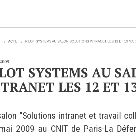
CLOUD
L
ACTU
PILOT SYSTEMS AU SALON SOLUTIONS INTRANET LES 12 ET 13 MAI 
Des solutions Cloud alliant sécurité, évolution et
/2009
pérennité
ILOT SYSTEMS AU SA
NTRANET LES 12 ET 1
VOTRE CLOUD PRIVÉ INFOGÉRÉ
L’OFFRE CLOUD INFOGÉRÉ
alon "Solutions intranet et travail col
TARIFS D'HÉBERGEMENT
mai 2009 au CNIT de Paris-La Défens
INFRASTRUCTURE D'HÉBERGEMENT