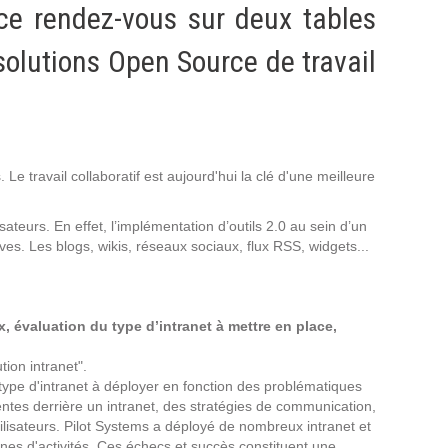
Intranet collectivité
 ce rendez-vous sur deux tables
Refonte Web
solutions Open Source de travail
Serveur de messagerie
TMA Intranet
SSO applicatifs métier
CONTACT
 travail collaboratif est aujourd'hui la clé d'une meilleure
lisateurs. En effet, l’implémentation d’outils 2.0 au sein d’un
Une question ? Nous vous répondrons dans les plus
ives. Les blogs, wikis, réseaux sociaux, flux RSS, widgets...
brefs délais.
NOUS TROUVER
, évaluation du type d’intranet à mettre en place,
RECRUTEMENT
ion intranet".
 type d'intranet à déployer en fonction des problématiques
tentes derrière un intranet, des stratégies de communication,
ACTU
tilisateurs. Pilot Systems a déployé de nombreux intranet et
es d'activités. Ces échecs et succès constituent une