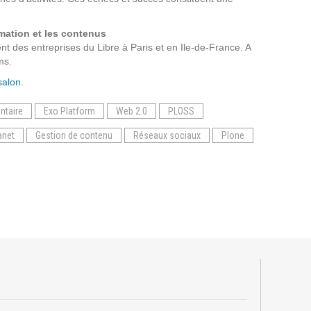
Suivez ici les focus de Pilot Systems sur les
actualités du monde numérique.
rmation et les contenus
t des entreprises du Libre à Paris et en Ile-de-France. A
ms.
ACTU CLOUD
 salon
.
ACTU TRANSFORMATION DIGITALE
ntaire
Exo Platform
Web 2.0
PLOSS
anet
Gestion de contenu
Réseaux sociaux
Plone
ACTU PILOT SYSTEMS
ACTU COMMUNAUTÉ
EVÉNEMENTS