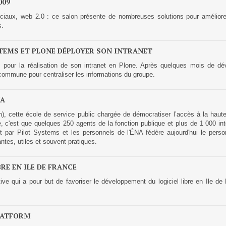
009
sociaux, web 2.0 : ce salon présente de nombreuses solutions pour améliore
s.
GESTION DE CONTENU
Plone
STEMS ET PLONE DÉPLOYER SON INTRANET
Zinnia
 pour la réalisation de son intranet en Plone. Après quelques mois de dév
 commune pour centraliser les informations du groupe.
Wordpress
NA
CLOUD
), cette école de service public chargée de démocratiser l’accès à la haute
, c'est que quelques 250 agents de la fonction publique et plus de 1 000 in
nt par Pilot Systems et les personnels de l'ÉNA fédère aujourd'hui le perso
Chef
tes, utiles et souvent pratiques.
CloudStack
Docker
RE EN ILE DE FRANCE
OpenStack
ve qui a pour but de favoriser le développement du logiciel libre en Ile de
Puppet
Xen Project
PLATFORM