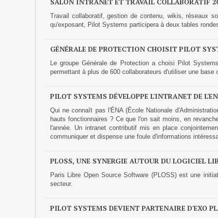
SALON INTRANET ET TRAVAIL COLLABORATIF 2
Travail collaboratif, gestion de contenu, wikis, réseaux 
qu'exposant, Pilot Systems participera à deux tables ronde
GÉNÉRALE DE PROTECTION CHOISIT PILOT SY
Le groupe Générale de Protection a choisi Pilot Systems
permettant à plus de 600 collaborateurs d'utiliser une base
PILOT SYSTEMS DÉVELOPPE L'INTRANET DE L'E
Qui ne connaît pas l'ÉNA (École Nationale d'Administration
hauts fonctionnaires ? Ce que l'on sait moins, en revanche
l'année. Un intranet contributif mis en place conjointeme
communiquer et dispense une foule d'informations intéressan
PLOSS, UNE SYNERGIE AUTOUR DU LOGICIEL LIB
Paris Libre Open Source Software (PLOSS) est une initiati
secteur.
PILOT SYSTEMS DEVIENT PARTENAIRE D'EXO 