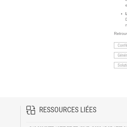
Prestations
Cas d'usages
CLOUD BROKER
Retrou
Business model
Conf
Cloud broker
Génér
Prestations
Solut
Pour Qui ?
Workshop Cloud
Virtualisation
Support et Assistance
Migration
RESSOURCES LIÉES
Formation