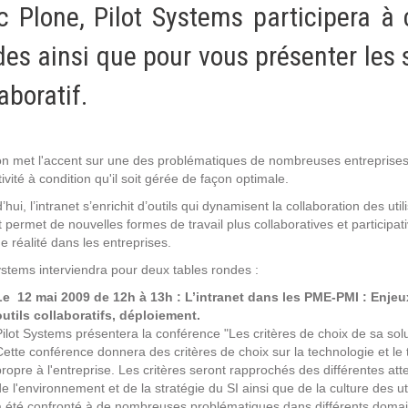
c Plone, Pilot Systems participera à
Notre infrastructure DevOps
Services d’hébergement
des ainsi que pour vous présenter les 
Politique de sauvegarde
aboratif.
SLA ET GARANTIES DE SERVICES
n met l'accent sur une des problématiques de nombreuses entreprises. Le
ivité à condition qu'il soit gérée de façon optimale.
SOLUTIONS
’hui, l’intranet s’enrichit d’outils qui dynamisent la collaboration des uti
t permet de nouvelles formes de travail plus collaboratives et participat
Découvrez nos solutions pour le web, la collaboration
e réalité dans les entreprises.
ou les applicatifs spécifiques
ystems interviendra pour deux tables rondes :
Le 12 mai 2009 de 12h à 13h : L’intranet dans les PME-PMI : Enjeux
WEB
outils collaboratifs, déploiement.
Pilot Systems présentera la conférence "Les critères de choix de sa solut
Cette conférence donnera des critères de choix sur la technologie et le
INTRANET
propre à l'entreprise. Les critères seront rapprochés des différentes at
de l'environnement et de la stratégie du SI ainsi que de la culture des u
Réseaux Sociaux d'Entreprise - RSE
a été confronté à de nombreuses problématiques dans différents domain