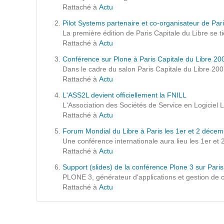
Formations
Rattaché à
Actu
Gestion de contenu
Pilot Systems partenaire et co-organisateur de Pari
La première édition de Paris Capitale du Libre se t
Mobilité
Rattaché à
Actu
Webdesign - UX
Conférence sur Plone à Paris Capitale du Libre 20
Dans le cadre du salon Paris Capitale du Libre 200
Rattaché à
Actu
DÉMARCHE DEVOPS
L'ASS2L devient officiellement la FNILL
L'Association des Sociétés de Service en Logiciel L
MÉTHODOLOGIE AGILE
Rattaché à
Actu
Forum Mondial du Libre à Paris les 1er et 2 déce
Une conférence internationale aura lieu les 1er et 
TRANSFO DIGITALE
Rattaché à
Actu
Support (slides) de la conférence Plone 3 sur Paris
Des méthodes et des outils pour réussir votre
PLONE 3, générateur d'applications et gestion de c
transformation digitale
Rattaché à
Actu
CONCEPTS