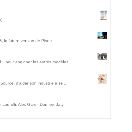
Intranet collectivité
Refonte Web
Serveur de messagerie
e).
TMA Intranet
SSO applicatifs métier
, la future version de Plone.
CONTACT
ILL pour englober les autres modèles ...
Une question ? Nous vous répondrons dans les plus
brefs délais.
ource, d'aider son industrie à se ...
NOUS TROUVER
r Laurelli, Alex Garel, Damien Baty.
RECRUTEMENT
ACTU