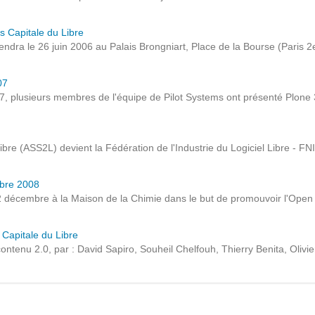
Notre infrastructure DevOps
s Capitale du Libre
Services d’hébergement
iendra le 26 juin 2006 au Palais Brongniart, Place de la Bourse (Paris 2
Politique de sauvegarde
07
7, plusieurs membres de l'équipe de Pilot Systems ont présenté Plone 3
SLA ET GARANTIES DE SERVICES
SOLUTIONS
ibre (ASS2L) devient la Fédération de l'Industrie du Logiciel Libre - FN
Découvrez nos solutions pour le web, la collaboration
mbre 2008
2 décembre à la Maison de la Chimie dans le but de promouvoir l'Open S
ou les applicatifs spécifiques
 Capitale du Libre
WEB
ontenu 2.0, par : David Sapiro, Souheil Chelfouh, Thierry Benita, Olivie
INTRANET
Réseaux Sociaux d'Entreprise - RSE