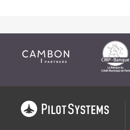
Prestations
Cas d'usages
CLOUD BROKER
Business model
Cloud broker
Prestations
Pour Qui ?
Workshop Cloud
Virtualisation
Support et Assistance
Migration
Formation