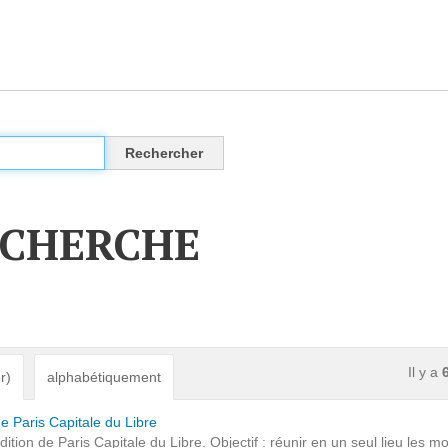
CLOUD
Des solutions Cloud alliant sécurité, évolution et
pérennité
ECHERCHE
VOTRE CLOUD PRIVÉ INFOGÉRÉ
L’OFFRE CLOUD INFOGÉRÉ
TARIFS D'HÉBERGEMENT
Il y a
r)
alphabétiquement
INFRASTRUCTURE D'HÉBERGEMENT
e Paris Capitale du Libre
ion de Paris Capitale du Libre. Objectif : réunir en un seul lieu les mond