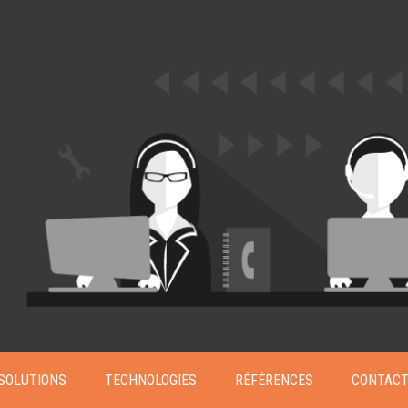
GESTION DE CONTENU
Plone
Zinnia
Wordpress
CLOUD
Chef
CloudStack
Docker
OpenStack
Puppet
SOLUTIONS
TECHNOLOGIES
RÉFÉRENCES
CONTAC
Xen Project