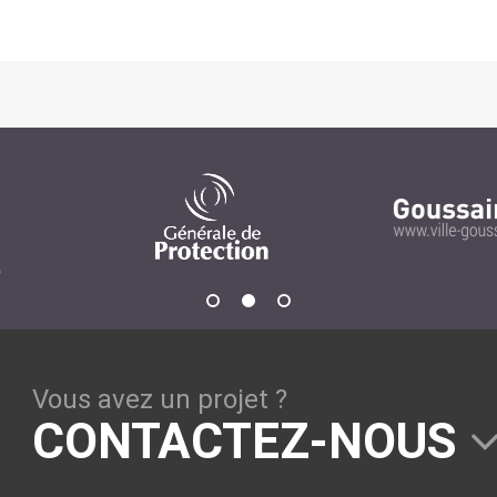
Solutions Collaboratives
EMAILING
GESTION DES TEMPS
TECHNOLOGIES
L'expertise technologique de Pilot Systems en
fonction du contexte de votre projet
PYTHON
Vous avez un projet ?
Le langage Python
CONTACTEZ-NOUS
Le framework Django
Le serveur d'applications Zope