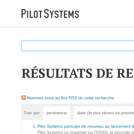
DÉV WEB
Accompagnement personnalisé pour choisir &
déployer des solutions web adaptées à vos projets
RÉSULTATS DE R
PRESTATIONS
Audit
Abonnez-vous au flux RSS de cette recherche
Expression de besoins
Développement d'applications
Trier par
pertinence
date (le plus récent en premie
Optimisations et tunning
Pilot Systems participe de nouveau au lancement d
Support et Assistance
Pilot Systems co-organise via l'ASS2L la seconde édit