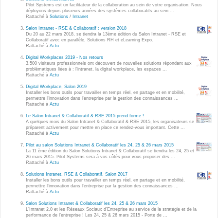
Wordpress
Pilot Systems est un facilitateur de la collaboration au sein de votre organisation. Nous
déployons depuis plusieurs années des systèmes collaboratifs au sein ...
Webdesign - UX
Rattaché à
Solutions
/
Intranet
Salon Intranet - RSE & Collaboratif : version 2018
Du 20 au 22 mars 2018, se tiendra la 13ème édition du Salon Intranet - RSE et
CLOUD
Collaboratif avec en parallèle, Solutions RH et eLearning Expo.
DÉMARCHE DEVOPS
Rattaché à
Actu
Chef
Digital Workplaces 2019 - Nos retours
MÉTHODOLOGIE AGILE
3.500 visiteurs professionnels ont découvert de nouvelles solutions répondant aux
CloudStack
problématiques liées à : l’intranet, la digital workplace, les espaces ...
Rattaché à
Actu
Docker
Digital Workplace, Salon 2019
TRANSFO DIGITALE
Installer les bons outils pour travailler en temps réel, en partage et en mobilité,
OpenStack
permettre l'innovation dans l'entreprise par la gestion des connaissances ...
Rattaché à
Actu
CONCEPTS
Puppet
Le Salon Intranet & Collaboratif & RSE 2015 prend forme !
A quelques mois du Salon Intranet & Collaboratif & RSE 2015, les organisateurs se
Xen Project
préparent activement pour mettre en place ce rendez-vous important. Cette ...
Prestations
Rattaché à
Actu
Cas d'usages
Pilot au salon Solutions Intranet & Collaboratif les 24, 25 & 26 mars 2015
La 11 ème édition du Salon Solutions Intranet & Collaboratif se tiendra les 24, 25 et
26 mars 2015. Pilot Systems sera à vos côtés pour vous proposer des ...
Rattaché à
Actu
RÉFÉRENCES
CLOUD BROKER
Solutions Intranet, RSE & Collaboratif, Salon 2017
Installer les bons outils pour travailler en temps réel, en partage et en mobilité,
Application collaborative
permettre l'innovation dans l'entreprise par la gestion des connaissances ...
eSanté
Rattaché à
Actu
Business model
Salon Solutions Intranet & Collaboratif les 24, 25 & 26 mars 2015
Dév Django eCommerce
Cloud broker
L’Intranet 2.0 et les Réseaux Sociaux d’Entreprise au service de la stratégie et de la
performance de l’entreprise ! Les 24, 25 & 26 mars 2015 - Porte de ...