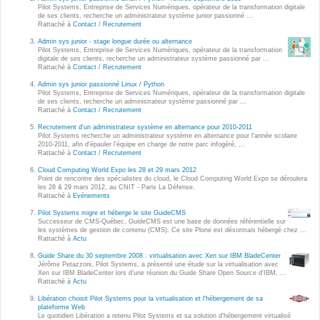
Wordpress
Pilot Systems, Entreprise de Services Numériques, opérateur de la transformation digitale
de ses clients, recherche un administrateur système junior passionné ...
Webdesign - UX
Rattaché à
Contact
/
Recrutement
Admin sys junior - stage longue durée ou alternance
Pilot Systems, Entreprise de Services Numériques, opérateur de la transformation
CLOUD
digitale de ses clients, recherche un administrateur système passionné par ...
DÉMARCHE DEVOPS
Rattaché à
Contact
/
Recrutement
Chef
Admin sys junior passionné Linux / Python
MÉTHODOLOGIE AGILE
Pilot Systems, Entreprise de Services Numériques, opérateur de la transformation digitale
CloudStack
de ses clients, recherche un administrateur système passionné par ...
Rattaché à
Contact
/
Recrutement
Docker
Recrutement d'un administrateur système en alternance pour 2010-2011
TRANSFO DIGITALE
Pilot Systems recherche un administrateur système en alternance pour l'année scolaire
OpenStack
2010-2011, afin d'épauler l'équipe en charge de notre parc infogéré, ...
Rattaché à
Contact
/
Recrutement
CONCEPTS
Puppet
Cloud Computing World Expo les 28 et 29 mars 2012
Point de rencontre des spécialistes du cloud, le Cloud Computing World Expo se déroulera
Xen Project
les 28 & 29 mars 2012, au CNIT - Paris La Défense.
Prestations
Rattaché à
Evénements
Cas d'usages
Pilot Systems migre et héberge le site GuideCMS
Successeur de CMS-Québec, GuideCMS est une base de données référentielle sur
les systèmes de gestion de contenu (CMS). Ce site Plone est désormais hébergé chez ...
Rattaché à
Actu
RÉFÉRENCES
CLOUD BROKER
Guide Share du 30 septembre 2008 : virtualisation avec Xen sur IBM BladeCenter
Jérôme Petazzoni, Pilot Systems, a présenté une étude sur la virtualisation avec
Application collaborative
Xen sur IBM BladeCenter lors d'une réunion du Guide Share Open Source d'IBM, ...
eSanté
Rattaché à
Actu
Business model
Libération choisit Pilot Systems pour la virtualisation et l'hébergement de sa
Dév Django eCommerce
Cloud broker
plateforme Web
Le quotidien Libération a retenu Pilot Systems et sa solution d'hébergement virtualisé