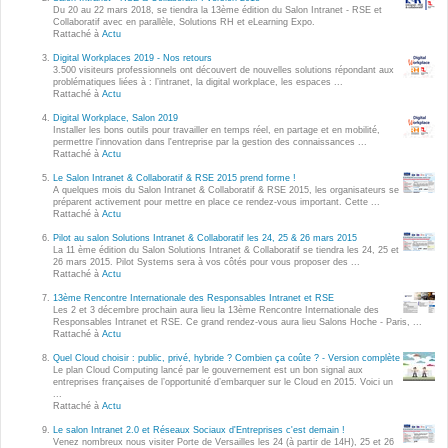
Wordpress
Du 20 au 22 mars 2018, se tiendra la 13ème édition du Salon Intranet - RSE et
Collaboratif avec en parallèle, Solutions RH et eLearning Expo.
Webdesign - UX
Rattaché à
Actu
Digital Workplaces 2019 - Nos retours
3.500 visiteurs professionnels ont découvert de nouvelles solutions répondant aux
CLOUD
problématiques liées à : l’intranet, la digital workplace, les espaces ...
DÉMARCHE DEVOPS
Rattaché à
Actu
Chef
Digital Workplace, Salon 2019
MÉTHODOLOGIE AGILE
Installer les bons outils pour travailler en temps réel, en partage et en mobilité,
CloudStack
permettre l'innovation dans l'entreprise par la gestion des connaissances ...
Rattaché à
Actu
Docker
Le Salon Intranet & Collaboratif & RSE 2015 prend forme !
TRANSFO DIGITALE
A quelques mois du Salon Intranet & Collaboratif & RSE 2015, les organisateurs se
OpenStack
préparent activement pour mettre en place ce rendez-vous important. Cette ...
Rattaché à
Actu
CONCEPTS
Puppet
Pilot au salon Solutions Intranet & Collaboratif les 24, 25 & 26 mars 2015
La 11 ème édition du Salon Solutions Intranet & Collaboratif se tiendra les 24, 25 et
Xen Project
26 mars 2015. Pilot Systems sera à vos côtés pour vous proposer des ...
Prestations
Rattaché à
Actu
Cas d'usages
13ème Rencontre Internationale des Responsables Intranet et RSE
Les 2 et 3 décembre prochain aura lieu la 13ème Rencontre Internationale des
Responsables Intranet et RSE. Ce grand rendez-vous aura lieu Salons Hoche - Paris, ...
Rattaché à
Actu
RÉFÉRENCES
CLOUD BROKER
Quel Cloud choisir : public, privé, hybride ? Combien ça coûte ? - Version complète
Le plan Cloud Computing lancé par le gouvernement est un bon signal aux
Application collaborative
entreprises françaises de l’opportunité d’embarquer sur le Cloud en 2015. Voici un
eSanté
...
Business model
Rattaché à
Actu
Dév Django eCommerce
Cloud broker
Le salon Intranet 2.0 et Réseaux Sociaux d'Entreprises c'est demain !
Venez nombreux nous visiter Porte de Versailles les 24 (à partir de 14H), 25 et 26