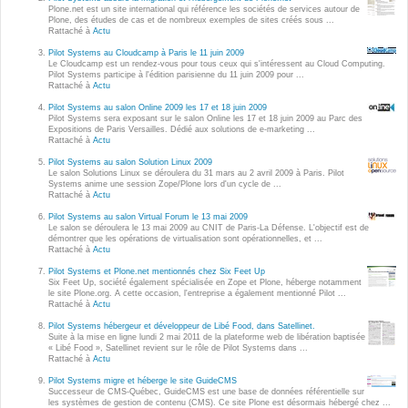
Wordpress
Plone.net est un site international qui référence les sociétés de services autour de
Plone, des études de cas et de nombreux exemples de sites créés sous ...
Webdesign - UX
Rattaché à
Actu
Pilot Systems au Cloudcamp à Paris le 11 juin 2009
Le Cloudcamp est un rendez-vous pour tous ceux qui s'intéressent au Cloud Computing.
CLOUD
Pilot Systems participe à l'édition parisienne du 11 juin 2009 pour ...
DÉMARCHE DEVOPS
Rattaché à
Actu
Chef
Pilot Systems au salon Online 2009 les 17 et 18 juin 2009
MÉTHODOLOGIE AGILE
Pilot Systems sera exposant sur le salon Online les 17 et 18 juin 2009 au Parc des
CloudStack
Expositions de Paris Versailles. Dédié aux solutions de e-marketing ...
Rattaché à
Actu
Docker
Pilot Systems au salon Solution Linux 2009
TRANSFO DIGITALE
Le salon Solutions Linux se déroulera du 31 mars au 2 avril 2009 à Paris. Pilot
OpenStack
Systems anime une session Zope/Plone lors d'un cycle de ...
Rattaché à
Actu
CONCEPTS
Puppet
Pilot Systems au salon Virtual Forum le 13 mai 2009
Le salon se déroulera le 13 mai 2009 au CNIT de Paris-La Défense. L'objectif est de
Xen Project
démontrer que les opérations de virtualisation sont opérationnelles, et ...
Prestations
Rattaché à
Actu
Cas d'usages
Pilot Systems et Plone.net mentionnés chez Six Feet Up
Six Feet Up, société également spécialisée en Zope et Plone, héberge notamment
le site Plone.org. A cette occasion, l'entreprise a également mentionné Pilot ...
Rattaché à
Actu
RÉFÉRENCES
CLOUD BROKER
Pilot Systems hébergeur et développeur de Libé Food, dans Satellinet.
Suite à la mise en ligne lundi 2 mai 2011 de la plateforme web de libération baptisée
Application collaborative
« Libé Food », Satellinet revient sur le rôle de Pilot Systems dans ...
eSanté
Rattaché à
Actu
Business model
Pilot Systems migre et héberge le site GuideCMS
Dév Django eCommerce
Cloud broker
Successeur de CMS-Québec, GuideCMS est une base de données référentielle sur
les systèmes de gestion de contenu (CMS). Ce site Plone est désormais hébergé chez ...