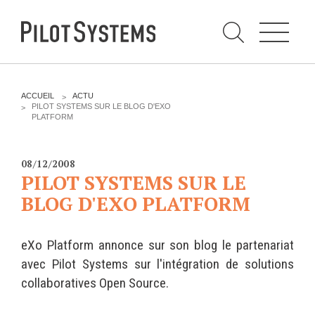
N
a
v
i
g
a
t
i
C
o
h
n
e
DÉV WEB
TECHNOLOGIES
r
V
ACCUEIL
ACTU
c
O
PILOT SYSTEMS SUR LE BLOG D'EXO
h
U
PLATFORM
e
PRESTATIONS
PYTHON
S
r
p
Ê
a
T
Audit
Le langage Python
r
E
08/12/2008
S
Expression de besoins
Le framework Django
PILOT SYSTEMS SUR LE
I
C
Développement
Le serveur d'applications
BLOG D'EXO PLATFORM
I
d'applications
Zope
:
Optimisations et tunning
eXo Platform annonce sur son blog le partenariat
Support et Assistance
GESTION DE CONTENU
avec Pilot Systems sur l'intégration de solutions
Formations
Plone
collaboratives Open Source.
Gestion de contenu
Zinnia
Mobilité