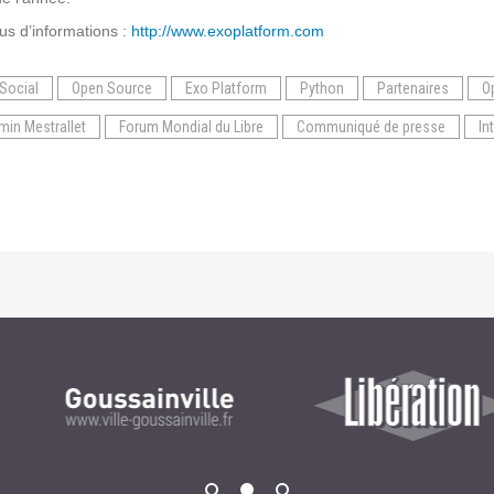
us d’informations :
http://www.exoplatform.com
Social
Open Source
Exo Platform
Python
Partenaires
O
min Mestrallet
Forum Mondial du Libre
Communiqué de presse
In