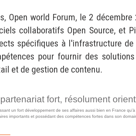
Notre infrastructure DevOps
Services d’hébergement
is, Open world Forum, le 2 décembre 
Politique de sauvegarde
iciels collaboratifs Open Source, et P
ects spécifiques à l'infrastructure de 
SLA ET GARANTIES DE SERVICES
pétences pour fournir des solutions l
SOLUTIONS
tail et de gestion de contenu.
Découvrez nos solutions pour le web, la collaboration
ou les applicatifs spécifiques
partenariat fort, résolument orient
WEB
sant un fort développement de ses affaires aussi bien en France qu'à l'
ires importants et possédant des compétences fortes dans son domaine 
INTRANET
Réseaux Sociaux d'Entreprise - RSE