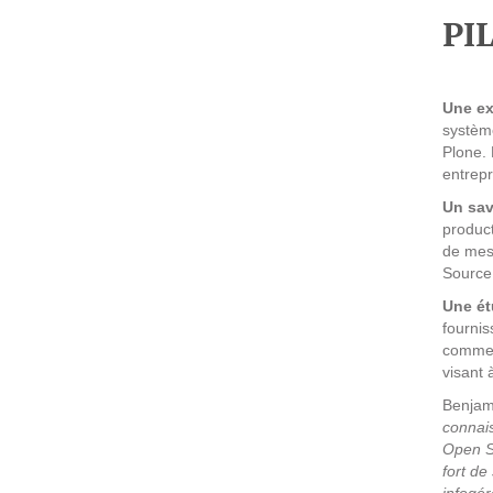
Prestations
PI
Cas d'usages
Une ex
CLOUD BROKER
système
Plone.
Business model
entrepr
Cloud broker
Un sav
product
Prestations
de mess
Pour Qui ?
Source
Workshop Cloud
Une ét
fournis
Virtualisation
comme 
Support et Assistance
visant 
Migration
Benjami
connais
Formation
Open S
fort de