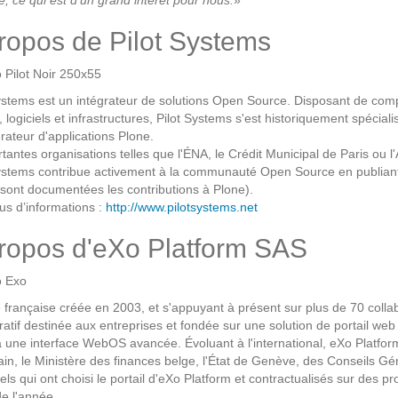
é, ce qui est d'un grand intérêt pour nous.
»
ropos de Pilot Systems
GESTION DE CONTENU
Plone
ystems est un intégrateur de solutions Open Source. Disposant de com
Zinnia
 logiciels et infrastructures, Pilot Systems s'est historiquement spécial
rateur d'applications Plone.
Wordpress
tantes organisations telles que l'ÉNA, le Crédit Municipal de Paris ou l
ystems contribue activement à la communauté Open Source en publiant d
 sont documentées les contributions à Plone).
CLOUD
us d’informations :
http://www.pilotsystems.net
Chef
ropos d'eXo Platform SAS
CloudStack
Docker
 française créée en 2003, et s'appuyant à présent sur plus de 70 collabo
OpenStack
ratif destinée aux entreprises et fondée sur une solution de portail web 
 une interface WebOS avancée. Évoluant à l'international, eXo Platfo
Puppet
in, le Ministère des finances belge, l'État de Genève, des Conseils 
Xen Project
iels qui ont choisi le portail d'eXo Platform et contractualisés sur des pr
e l'année.