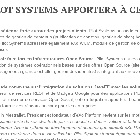
Solutions Collaboratives
LOT SYSTEMS APPORTERA À CE
EMAILING
périence forte autour des projets clients
. Pilot Systems possède en 
s de gestion de contenus (publication de contenu, gestion de sites) 
GESTION DES TEMPS
 Pilot Systems adressera également eXo WCM, module de gestion de co
ises.
oir faire fort en infrastructures Open Source.
Pilot Systems est rec
TECHNOLOGIES
ion de systèmes opérationnels basés sur des offres Open Source (sites w
ageries à grande échelle, gestion des identités) s'intégrant aux nouv
.
L'expertise technologique de Pilot Systems en
fonction du contexte de votre projet
ude commune sur l'intégration de solutions JavaEE avec les solu
seur de services REST et de Gadgets Google pour des applications Plo
fournisseur de services Open Social, cette intégration apportera bea
PYTHON
à fournir des réseaux sociaux pour les entreprises.
n Mestrallet, Président et fondateur d'eXo Platform revient sur les motif
Le langage Python
sance forte de ses clients de par sa capacité à définir, valider et bât
Le framework Django
ource. Avec le rythme de développement soutenu que connaît eXo Platf
 son expérience dans la virtualisation, Pilot Systems fournit égalemen
Le serveur d'applications Zope