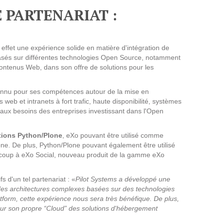
 PARTENARIAT :
Suivez ici les focus de Pilot Systems sur les
actualités du monde numérique.
effet une expérience solide en matière d'intégration de
ACTU CLOUD
basés sur différentes technologies Open Source, notamment
ntenus Web, dans son offre de solutions pour les
ACTU TRANSFORMATION DIGITALE
onnu pour ses compétences autour de la mise en
ACTU PILOT SYSTEMS
eb et intranets à fort trafic, haute disponibilité, systèmes
eaux besoins des entreprises investissant dans l'Open
ACTU COMMUNAUTÉ
tions Python/Plone
, eXo pouvant être utilisé comme
ne. De plus, Python/Plone pouvant également être utilisé
EVÉNEMENTS
ucoup à eXo Social, nouveau produit de la gamme eXo
s d'un tel partenariat : «
Pilot Systems a développé une
ir des architectures complexes basées sur des technologies
orm, cette expérience nous sera très bénéfique. De plus,
t sur son propre “Cloud” des solutions d'hébergement