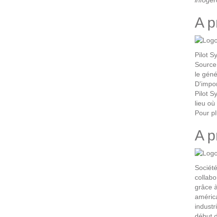
infogér
A p
Pilot S
Source,
le géné
D'impor
Pilot S
lieu où
Pour pl
A p
Société
collabo
grâce à
américa
industr
début d