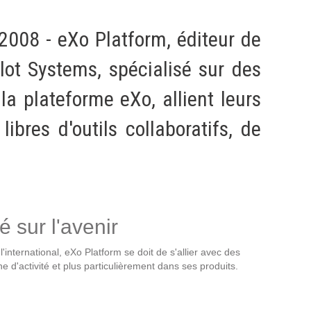
Intranet collectivité
Refonte Web
2008 - eXo Platform, éditeur de
Serveur de messagerie
ilot Systems, spécialisé sur des
TMA Intranet
SSO applicatifs métier
la plateforme eXo, allient leurs
CONTACT
ibres d'outils collaboratifs, de
Une question ? Nous vous répondrons dans les plus
brefs délais.
NOUS TROUVER
é sur l'avenir
RECRUTEMENT
international, eXo Platform se doit de s'allier avec des
d'activité et plus particulièrement dans ses produits.
ACTU