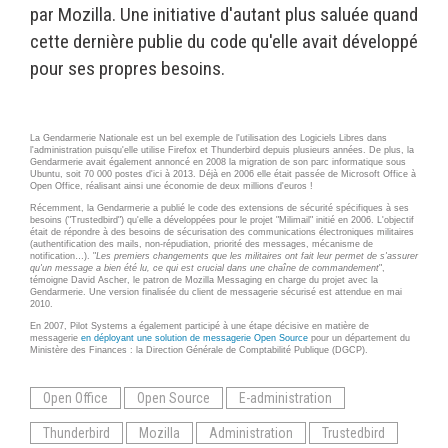
Wordpress
par Mozilla. Une initiative d'autant plus saluée quand
Webdesign - UX
cette dernière publie du code qu'elle avait développé
pour ses propres besoins.
CLOUD
DÉMARCHE DEVOPS
Chef
MÉTHODOLOGIE AGILE
CloudStack
La Gendarmerie Nationale est un bel exemple de l'utilisation des Logiciels Libres dans
l'administration puisqu'elle utilise Firefox et Thunderbird depuis plusieurs années. De plus, la
Gendarmerie avait également annoncé en 2008 la migration de son parc informatique sous
Docker
Ubuntu, soit 70 000 postes d'ici à 2013. Déjà en 2006 elle était passée de Microsoft Office à
TRANSFO DIGITALE
Open Office, réalisant ainsi une économie de deux millions d'euros !
OpenStack
Récemment, la Gendarmerie a publié le code des extensions
de sécurité spécifiques à ses
besoins ("Trustedbird")
qu'elle a développées pour le projet "Milimail" initié en 2006. L'objectif
CONCEPTS
Puppet
était de répondre à des besoins de sécurisation des communications électroniques militaires
(
authentification des mails, non-répudiation, priorité des messages, mécanisme de
notification…).
"
Les premiers changements que les militaires ont fait leur permet de s'assurer
Xen Project
Prestations
qu'un message a bien été lu, ce qui est crucial dans une chaîne de commandement
",
témoigne David Ascher, le patron de Mozilla Messaging en charge du projet avec la
Gendarmerie. Une version finalisée du client de messagerie sécurisé est attendue en mai
Cas d'usages
2010.
En 2007, Pilot Systems a également participé à une étape décisive en matière de
RÉFÉRENCES
messagerie
en déployant une solution de messagerie Open Source
pour un département du
Ministère des Finances : la Direction Générale de Comptabilité Publique (DGCP).
CLOUD BROKER
Application collaborative
eSanté
Business model
Open Office
Open Source
E-administration
Dév Django eCommerce
Cloud broker
Thunderbird
Mozilla
Administration
Trustedbird