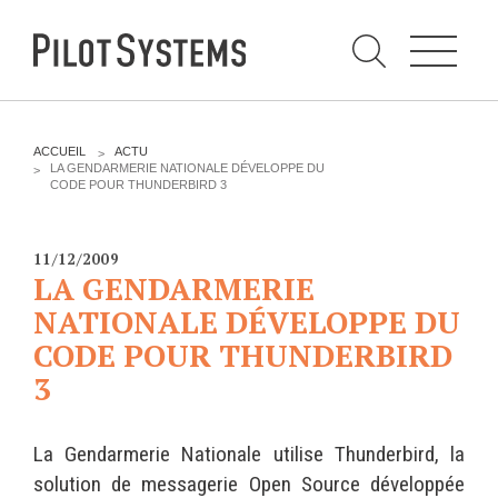
N
a
v
i
g
a
t
i
C
o
h
n
e
DÉV WEB
TECHNOLOGIES
r
V
ACCUEIL
ACTU
c
O
LA GENDARMERIE NATIONALE DÉVELOPPE DU
h
U
CODE POUR THUNDERBIRD 3
e
PRESTATIONS
PYTHON
S
r
p
Ê
a
T
Audit
Le langage Python
r
E
11/12/2009
S
Expression de besoins
Le framework Django
LA GENDARMERIE
I
C
Développement
Le serveur d'applications
NATIONALE DÉVELOPPE DU
I
d'applications
Zope
CODE POUR THUNDERBIRD
:
Optimisations et tunning
3
Support et Assistance
GESTION DE CONTENU
Formations
Plone
La Gendarmerie Nationale utilise Thunderbird, la
Gestion de contenu
Zinnia
solution de messagerie Open Source développée
Mobilité