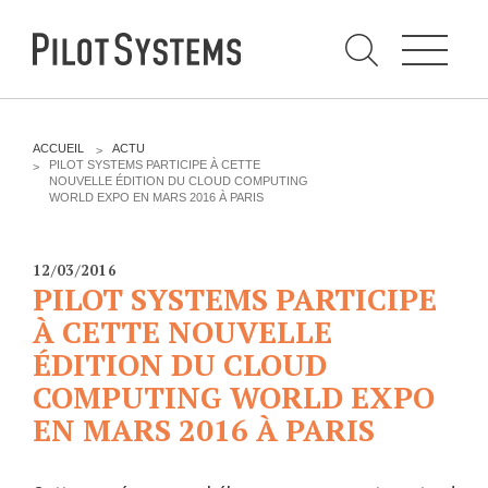
N
a
v
i
g
a
t
i
C
o
h
n
e
DÉV WEB
TECHNOLOGIES
r
V
ACCUEIL
ACTU
c
O
PILOT SYSTEMS PARTICIPE À CETTE
h
U
NOUVELLE ÉDITION DU CLOUD COMPUTING
e
PRESTATIONS
PYTHON
S
r
WORLD EXPO EN MARS 2016 À PARIS
p
Ê
a
T
Audit
Le langage Python
r
E
S
Expression de besoins
Le framework Django
12/03/2016
I
PILOT SYSTEMS PARTICIPE
C
Développement
Le serveur d'applications
I
d'applications
À CETTE NOUVELLE
Zope
:
Optimisations et tunning
ÉDITION DU CLOUD
Support et Assistance
COMPUTING WORLD EXPO
GESTION DE CONTENU
Formations
EN MARS 2016 À PARIS
Plone
Gestion de contenu
Zinnia
Mobilité