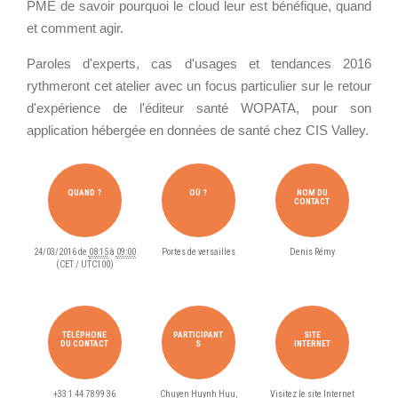
t
PME de savoir pourquoi le cloud leur est bénéfique, quand
Wordpress
Webdesign - UX
t
et comment agir.
p
Paroles d'experts, cas d'usages et tendances 2016
CLOUD
s
DÉMARCHE DEVOPS
rythmeront cet atelier avec un focus particulier sur le retour
:
Chef
d'expérience de l'éditeur santé WOPATA, pour son
/
MÉTHODOLOGIE AGILE
CloudStack
application hébergée en données de santé chez CIS Valley.
/
Docker
w
OpenStack
w
TRANSFO DIGITALE
QUAND ?
OÙ ?
NOM DU
CONTACT
w
Puppet
CONCEPTS
.
Xen Project
p
24/03/2016
de
08:15
à
09:00
Portes de versailles
Denis Rémy
Prestations
(CET / UTC100)
i
Cas d'usages
l
o
RÉFÉRENCES
TÉLÉPHONE
PARTICIPANT
SITE
t
CLOUD BROKER
DU CONTACT
S
INTERNET
Application collaborative
s
eSanté
Business model
y
+33 1 44 78 99 36
Chuyen Huynh Huu,
Visitez le site Internet
Dév Django eCommerce