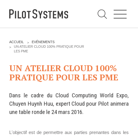
N
a
v
i
g
a
t
i
C
o
h
n
e
DÉV WEB
TECHNOLOGIES
r
V
ACCUEIL
EVÉNEMENTS
c
O
UN ATELIER CLOUD 100% PRATIQUE POUR
h
U
LES PME
e
PRESTATIONS
PYTHON
S
r
p
Ê
a
UN ATELIER CLOUD 100%
T
Audit
Le langage Python
r
E
PRATIQUE POUR LES PME
S
Expression de besoins
Le framework Django
I
C
Développement
Le serveur d'applications
I
d'applications
Zope
Dans le cadre du Cloud Computing World Expo,
:
Optimisations et tunning
Chuyen Huynh Huu, expert Cloud pour Pilot animera
Support et Assistance
GESTION DE CONTENU
une table ronde le 24 mars 2016.
Formations
Plone
Gestion de contenu
Zinnia
h
L'objectif est de permettre aux parties prenantes dans les
Mobilité