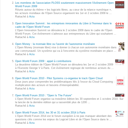
Wordpress
Les membres de l'association PLOSS soutiennent massivement l'événement Open
World Forum 2009
Webdesign - UX
Réunis autour du thème « les logiciels libres, au cœur de la relance numérique »,
les acteurs mondiaux de l'Open Source organisent les 1er et 2 octobre 2009 le ...
Rattaché à
Actu
CLOUD
Open Innovation Summit : les entreprises innovantes du Libre à l'honneur dans le
DÉMARCHE DEVOPS
cadre de l'Open World Forum
L'Open Innovation Summit se déroulera le 2 octobre 2009 dans le cadre de l'Open
Chef
World Forum. Cet événement s'adresse aux entrepreneurs du Libre qui souhaitent ...
MÉTHODOLOGIE AGILE
Rattaché à
Actu
CloudStack
Open Money : la monnaie libre ou l'avenir de l'autonomie monétaire
L'Open Money (monnaie libre) vise à donner à chacun son autonomie monétaire dans
Docker
une communauté. Un système qui va à l'encontre du système monétaire en place ...
TRANSFO DIGITALE
Rattaché à
Actu
OpenStack
Open World Forum 2009 : appel à contributions
CONCEPTS
La deuxième édition de l'Open World Forum se déroulera les 1er et 2 octobre 2009
Puppet
à l'Eurosite George V à Paris. Cet événement regroupe de nombreux acteurs du ...
Rattaché à
Actu
Xen Project
Prestations
Open World Forum 2010 - Pilot Systems co-organise le track Open Cloud
Deux jours pour comprendre les problématiques liés à l’essor du Cloud Computing :
Cas d'usages
multiplication des acteurs et besoins d’interopérabilité.
Rattaché à
Actu
Open World Forum 2010 : "Open Is The Future"
RÉFÉRENCES
L'Open World Forum organise sa troisième édition les 30 septembre et 1 octobre 2010. Sur
CLOUD BROKER
la lancée de la dernière édition qui a rassemblé plus de 1200 ...
Rattaché à
Actu
Application collaborative
eSanté
Open World Forum 2014, les 30 et 31 octobre 2014 à Paris
Business model
L’Open World Forum 2014 est le forum européen à ne pas manquer abordant des
questions clés comme les enjeux du Logiciel Libre et de l’Open Source dans le ...
Dév Django eCommerce
Cloud broker
Rattaché à
Actu