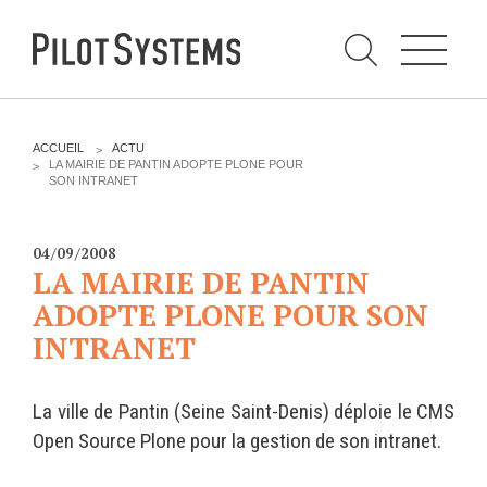
N
a
v
i
g
a
t
i
C
o
h
n
e
DÉV WEB
TECHNOLOGIES
r
V
ACCUEIL
ACTU
c
O
LA MAIRIE DE PANTIN ADOPTE PLONE POUR
h
U
SON INTRANET
e
PRESTATIONS
PYTHON
S
r
p
Ê
a
T
Audit
Le langage Python
r
E
04/09/2008
S
Expression de besoins
Le framework Django
LA MAIRIE DE PANTIN
I
C
Développement
Le serveur d'applications
ADOPTE PLONE POUR SON
I
d'applications
Zope
INTRANET
:
Optimisations et tunning
Support et Assistance
GESTION DE CONTENU
La ville de Pantin (Seine Saint-Denis) déploie le CMS
Formations
Plone
Open Source Plone pour la gestion de son intranet.
Gestion de contenu
Zinnia
Mobilité