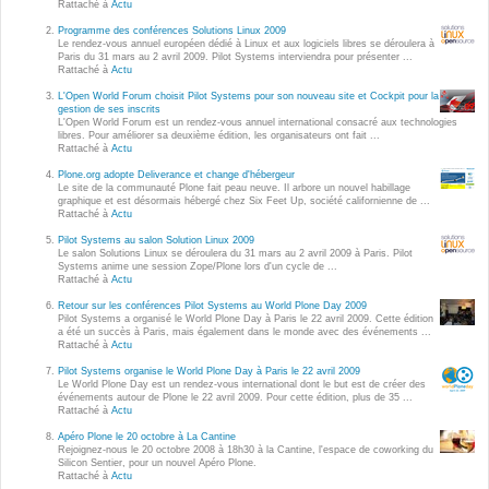
Rattaché à
Actu
Wordpress
Webdesign - UX
Programme des conférences Solutions Linux 2009
Le rendez-vous annuel européen dédié à Linux et aux logiciels libres se déroulera à
Paris du 31 mars au 2 avril 2009. Pilot Systems interviendra pour présenter ...
Rattaché à
Actu
CLOUD
DÉMARCHE DEVOPS
L'Open World Forum choisit Pilot Systems pour son nouveau site et Cockpit pour la
gestion de ses inscrits
Chef
L'Open World Forum est un rendez-vous annuel international consacré aux technologies
libres. Pour améliorer sa deuxième édition, les organisateurs ont fait ...
MÉTHODOLOGIE AGILE
Rattaché à
Actu
CloudStack
Plone.org adopte Deliverance et change d'hébergeur
Docker
Le site de la communauté Plone fait peau neuve. Il arbore un nouvel habillage
TRANSFO DIGITALE
graphique et est désormais hébergé chez Six Feet Up, société californienne de ...
Rattaché à
Actu
OpenStack
Pilot Systems au salon Solution Linux 2009
CONCEPTS
Puppet
Le salon Solutions Linux se déroulera du 31 mars au 2 avril 2009 à Paris. Pilot
Systems anime une session Zope/Plone lors d'un cycle de ...
Rattaché à
Actu
Xen Project
Prestations
Retour sur les conférences Pilot Systems au World Plone Day 2009
Pilot Systems a organisé le World Plone Day à Paris le 22 avril 2009. Cette édition
Cas d'usages
a été un succès à Paris, mais également dans le monde avec des événements ...
Rattaché à
Actu
RÉFÉRENCES
Pilot Systems organise le World Plone Day à Paris le 22 avril 2009
Le World Plone Day est un rendez-vous international dont le but est de créer des
CLOUD BROKER
événements autour de Plone le 22 avril 2009. Pour cette édition, plus de 35 ...
Application collaborative
Rattaché à
Actu
eSanté
Business model
Apéro Plone le 20 octobre à La Cantine
Rejoignez-nous le 20 octobre 2008 à 18h30 à la Cantine, l'espace de coworking du
Dév Django eCommerce
Silicon Sentier, pour un nouvel Apéro Plone.
Cloud broker
Rattaché à
Actu