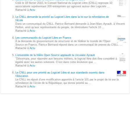
Wordpress
Créé le 18 février 2010, le Conseil National du Logiciel Libre (CNLL) regroupe 10
associations représentant 200 entreprises qui agissent autour des Logiciels ...
Webdesign - UX
Rattaché à
Actu
Le CNLL demande la priorité au Logiciel Libre dans la loi sur la refondation de
l’école
CLOUD
Dans un communiqué du CNLL, Patrice Bertrand demande à Jean-Marc Ayrault, à Vincent
DÉMARCHE DEVOPS
Peillon, ainsi qu'aux représentants du peuple, de réintroduire l'article 10 ...
Rattaché à
Actu
Chef
MÉTHODOLOGIE AGILE
Les communautés du Logiciel Libre en France
CloudStack
À la demande du gouvernement de structurer et de fédérer le monde de l’Open
Source en France, Patrice Bertrand répond dans un communiqué de presse du CNLL. ...
Rattaché à
Actu
Docker
TRANSFO DIGITALE
L’ensemble de la filière Open Source applaudit la circulaire Ayrault
OpenStack
“Désormais, pour répondre aux besoins métiers, le logiciel libre doit être considéré à
égalité avec les autres solutions. C’est dans cette évolution que ...
CONCEPTS
Rattaché à
Actu
Puppet
Le CNLL pour une priorité au Logiciel Libre et aux standards ouverts dans
Xen Project
l’éducation
Prestations
Le CNLL se réjouit d’une modification apportée à l’article 101 par le projet de loi sur la
refondation de l’école de la République, qui donne priorité au ...
Cas d'usages
Rattaché à
Actu
RÉFÉRENCES
CLOUD BROKER
Application collaborative
eSanté
Business model
Dév Django eCommerce
Cloud broker