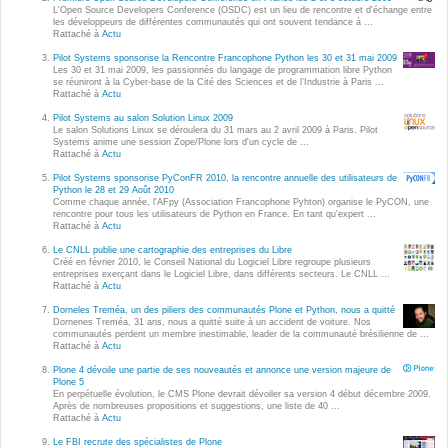
Wordpress
L'Open Source Developers Conference (OSDC) est un lieu de rencontre et d'échange entre
les développeurs de différentes communautés qui ont souvent tendance à ...
Webdesign - UX
Rattaché à
Actu
Pilot Systems sponsorise la Rencontre Francophone Python les 30 et 31 mai 2009
Les 30 et 31 mai 2009, les passionnés du langage de programmation libre Python
CLOUD
se réuniront à la Cyber-base de la Cité des Sciences et de l’Industrie à Paris ...
DÉMARCHE DEVOPS
Rattaché à
Actu
Chef
Pilot Systems au salon Solution Linux 2009
MÉTHODOLOGIE AGILE
Le salon Solutions Linux se déroulera du 31 mars au 2 avril 2009 à Paris. Pilot
CloudStack
Systems anime une session Zope/Plone lors d'un cycle de ...
Rattaché à
Actu
Docker
Pilot Systems sponsorise PyConFR 2010, la rencontre annuelle des utilisateurs de
TRANSFO DIGITALE
Python le 28 et 29 Août 2010
OpenStack
Comme chaque année, l'AFpy (Association Francophone Pyhton) organise le PyCON, une
rencontre pour tous les utilisateurs de Python en France. En tant qu'expert ...
CONCEPTS
Rattaché à
Actu
Puppet
Le CNLL publie une cartographie des entreprises du Libre
Xen Project
Créé en février 2010, le Conseil National du Logiciel Libre regroupe plusieurs
Prestations
entreprises exerçant dans le Logiciel Libre, dans différents secteurs. Le CNLL ...
Rattaché à
Actu
Cas d'usages
Dorneles Treméa, un des piliers des communautés Plone et Python, nous a quitté
Dornenes Treméa, 31 ans, nous a quitté suite à un accident de voiture. Nos
communautés perdent un membre inestimable, leader de la communauté brésilienne de ...
RÉFÉRENCES
Rattaché à
Actu
CLOUD BROKER
Plone 4 dévoile une partie de ses nouveautés et annonce une version majeure de
Application collaborative
Plone 5
eSanté
En perpétuelle évolution, le CMS Plone devrait dévoiler sa version 4 début décembre 2009.
Business model
Après de nombreuses propositions et suggestions, une liste de 40 ...
Rattaché à
Actu
Dév Django eCommerce
Cloud broker
Le FBI recrute des spécialistes de Plone