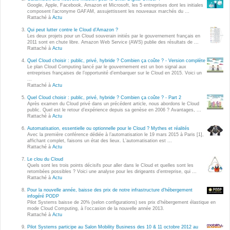
Wordpress
Google, Apple, Facebook, Amazon et Microsoft, les 5 entreprises dont les initiales
composent l’acronyme GAFAM, assujettissent les nouveaux marchés du ...
Webdesign - UX
Rattaché à
Actu
Qui peut lutter contre le Cloud d’Amazon ?
Les deux projets pour un Cloud souverain initiés par le gouvernement français en
CLOUD
2011 sont en chute libre. Amazon Web Service (AWS) publie des résultats de ...
DÉMARCHE DEVOPS
Rattaché à
Actu
Chef
Quel Cloud choisir : public, privé, hybride ? Combien ça coûte ? - Version complète
MÉTHODOLOGIE AGILE
Le plan Cloud Computing lancé par le gouvernement est un bon signal aux
CloudStack
entreprises françaises de l’opportunité d’embarquer sur le Cloud en 2015. Voici un
...
Rattaché à
Actu
Docker
TRANSFO DIGITALE
Quel Cloud choisir : public, privé, hybride ? Combien ça coûte ? - Part 2
OpenStack
Après examen du Cloud privé dans un précédent article, nous abordons le Cloud
public. Quel est le retour d’expérience depuis sa genèse en 2006 ? Avantages, ...
CONCEPTS
Rattaché à
Actu
Puppet
Automatisation, essentielle ou optionnelle pour le Cloud ? Mythes et réalités
Xen Project
Avec la première conférence dédiée à l’automatisation le 19 mars 2015 à Paris [1],
Prestations
affichant complet, faisons un état des lieux. L’automatisation est ...
Rattaché à
Actu
Cas d'usages
Le clou du Cloud
Quels sont les trois points décisifs pour aller dans le Cloud et quelles sont les
retombées possibles ? Voici une analyse pour les dirigeants d’entreprise, qui ...
RÉFÉRENCES
Rattaché à
Actu
CLOUD BROKER
Pour la nouvelle année, baisse des prix de notre infrastructure d'hébergement
Application collaborative
infogéré PODP
eSanté
Pilot Systems baisse de 20% (selon configurations) ses prix d’hébergement élastique en
Business model
mode Cloud Computing, à l’occasion de la nouvelle année 2013.
Rattaché à
Actu
Dév Django eCommerce
Cloud broker
Pilot Systems participe au Salon Mobility Business des 10 & 11 octobre 2012 au